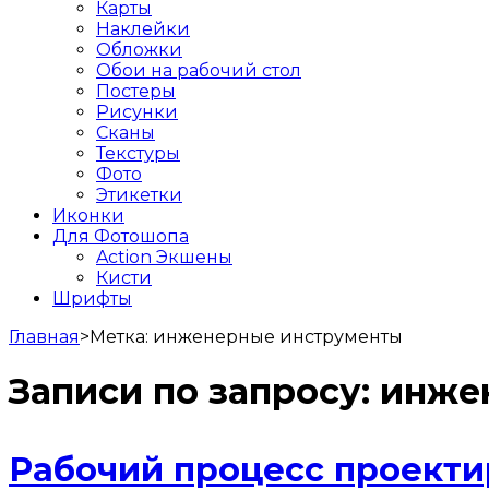
Карты
Наклейки
Обложки
Обои на рабочий стол
Постеры
Рисунки
Сканы
Текстуры
Фото
Этикетки
Иконки
Для Фотошопа
Action Экшены
Кисти
Шрифты
Главная
>
Метка:
инженерные инструменты
Записи по запросу:
инже
Рабочий процесс проекти