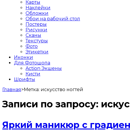
Карты
Наклейки
Обложки
Обои на рабочий стол
Постеры
Рисунки
Сканы
Текстуры
Фото
Этикетки
Иконки
Для Фотошопа
Action Экшены
Кисти
Шрифты
Главная
>
Метка:
искусство ногтей
Записи по запросу:
искус
Яркий маникюр с градиен