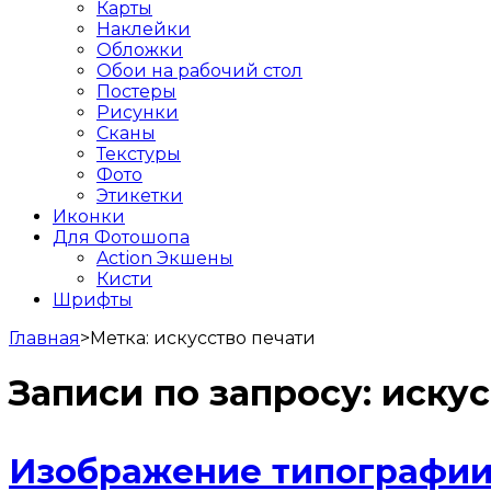
Карты
Наклейки
Обложки
Обои на рабочий стол
Постеры
Рисунки
Сканы
Текстуры
Фото
Этикетки
Иконки
Для Фотошопа
Action Экшены
Кисти
Шрифты
Главная
>
Метка:
искусство печати
Записи по запросу:
искус
Изображение типографии 