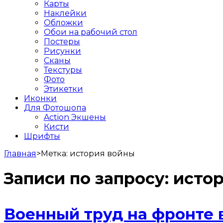
Карты
Наклейки
Обложки
Обои на рабочий стол
Постеры
Рисунки
Сканы
Текстуры
Фото
Этикетки
Иконки
Для Фотошопа
Action Экшены
Кисти
Шрифты
Главная
>
Метка:
история войны
Записи по запросу:
исто
Военный труд на фронте в