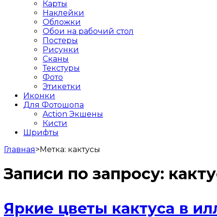
Карты
Наклейки
Обложки
Обои на рабочий стол
Постеры
Рисунки
Сканы
Текстуры
Фото
Этикетки
Иконки
Для Фотошопа
Action Экшены
Кисти
Шрифты
Главная
>
Метка:
кактусы
Записи по запросу:
какт
Яркие цветы кактуса в и