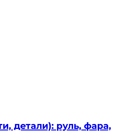
, детали): руль, фара,