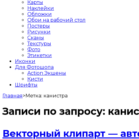
Карты
Наклейки
Обложки
Обои на рабочий стол
Постеры
Рисунки
Сканы
Текстуры
Фото
Этикетки
Иконки
Для Фотошопа
Action Экшены
Кисти
Шрифты
Главная
>
Метка:
канистра
Записи по запросу:
кани
Векторный клипарт — авто