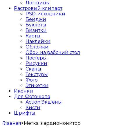
Логотипы
Растровый клипарт
PSD-исходники
Бейджи
Буклеты
Визитки
Карты
Наклейки
Обложки
Обои на рабочий стол
Постеры
Рисунки
Сканы
Текстуры
Фото
Этикетки
Иконки
Для Фотошопа
Action Экшены
Кисти
Шрифты
Главная
>
Метка:
кардиомонитор