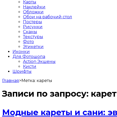
Карты
Наклейки
Обложки
Обои на рабочий стол
Постеры
Рисунки
Сканы
Текстуры
Фото
Этикетки
Иконки
Для Фотошопа
Action Экшены
Кисти
Шрифты
Главная
>
Метка:
кареты
Записи по запросу:
каре
Модные кареты и сани: э