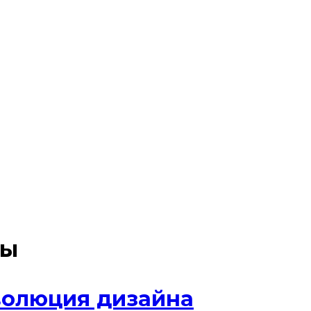
ты
волюция дизайна