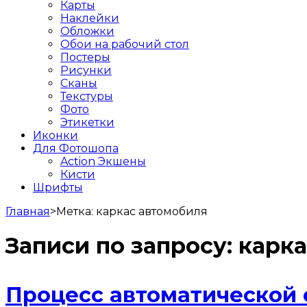
Карты
Наклейки
Обложки
Обои на рабочий стол
Постеры
Рисунки
Сканы
Текстуры
Фото
Этикетки
Иконки
Для Фотошопа
Action Экшены
Кисти
Шрифты
Главная
>
Метка:
каркас автомобиля
Записи по запросу:
карка
Процесс автоматической 