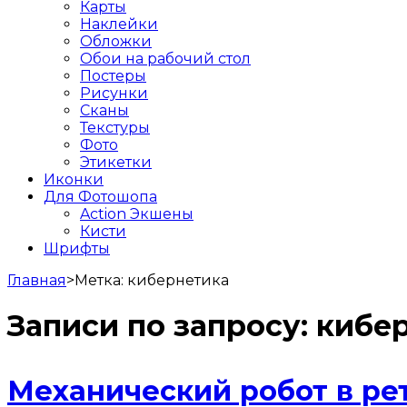
Карты
Наклейки
Обложки
Обои на рабочий стол
Постеры
Рисунки
Сканы
Текстуры
Фото
Этикетки
Иконки
Для Фотошопа
Action Экшены
Кисти
Шрифты
Главная
>
Метка:
кибернетика
Записи по запросу:
кибе
Механический робот в ре