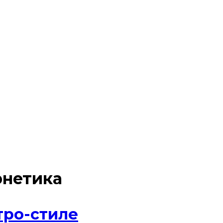
рнетика
тро-стиле