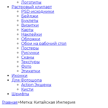
Логотипы
Растровый клипарт
PSD-исходники
Бейджи
Буклеты
Визитки
Карты
Наклейки
Обложки
Обои на рабочий стол
Постеры
Рисунки
Сканы
Текстуры
Фото
Этикетки
Иконки
Для Фотошопа
Action Экшены
Кисти
Шрифты
Главная
>
Метка:
Китайская Империя