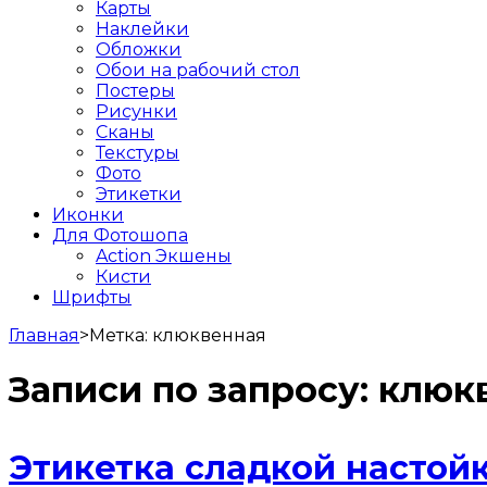
Карты
Наклейки
Обложки
Обои на рабочий стол
Постеры
Рисунки
Сканы
Текстуры
Фото
Этикетки
Иконки
Для Фотошопа
Action Экшены
Кисти
Шрифты
Главная
>
Метка:
клюквенная
Записи по запросу:
клюк
Этикетка сладкой настой