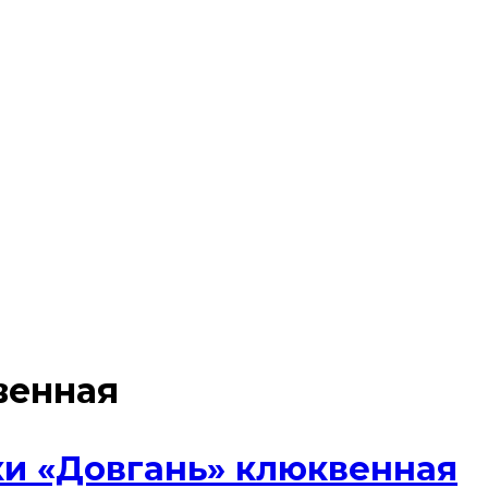
венная
ки «Довгань» клюквенная