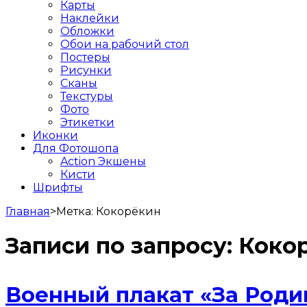
Карты
Наклейки
Обложки
Обои на рабочий стол
Постеры
Рисунки
Сканы
Текстуры
Фото
Этикетки
Иконки
Для Фотошопа
Action Экшены
Кисти
Шрифты
Главная
>
Метка:
Кокорёкин
Записи по запросу:
Коко
Военный плакат «За Родин