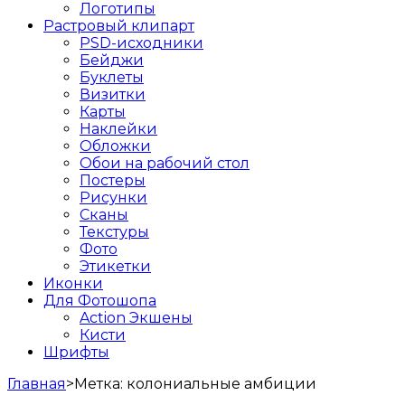
Логотипы
Растровый клипарт
PSD-исходники
Бейджи
Буклеты
Визитки
Карты
Наклейки
Обложки
Обои на рабочий стол
Постеры
Рисунки
Сканы
Текстуры
Фото
Этикетки
Иконки
Для Фотошопа
Action Экшены
Кисти
Шрифты
Главная
>
Метка:
колониальные амбиции