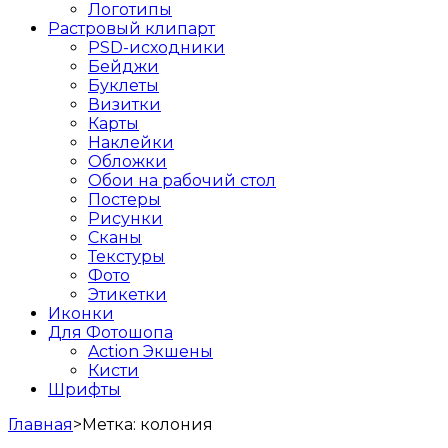
Логотипы
Растровый клипарт
PSD-исходники
Бейджи
Буклеты
Визитки
Карты
Наклейки
Обложки
Обои на рабочий стол
Постеры
Рисунки
Сканы
Текстуры
Фото
Этикетки
Иконки
Для Фотошопа
Action Экшены
Кисти
Шрифты
Главная
>
Метка:
колония