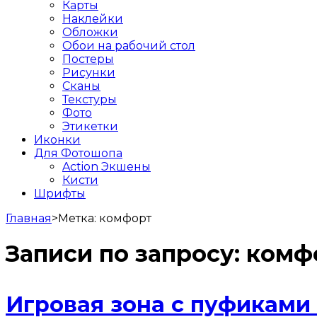
Карты
Наклейки
Обложки
Обои на рабочий стол
Постеры
Рисунки
Сканы
Текстуры
Фото
Этикетки
Иконки
Для Фотошопа
Action Экшены
Кисти
Шрифты
Главная
>
Метка:
комфорт
Записи по запросу:
комф
Игровая зона с пуфиками