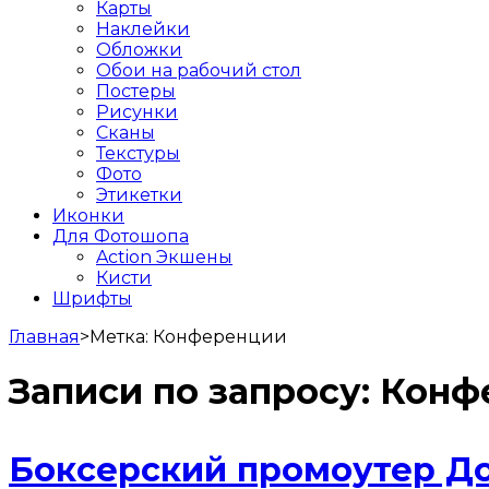
Карты
Наклейки
Обложки
Обои на рабочий стол
Постеры
Рисунки
Сканы
Текстуры
Фото
Этикетки
Иконки
Для Фотошопа
Action Экшены
Кисти
Шрифты
Главная
>
Метка:
Конференции
Записи по запросу:
Конф
Боксерский промоутер До