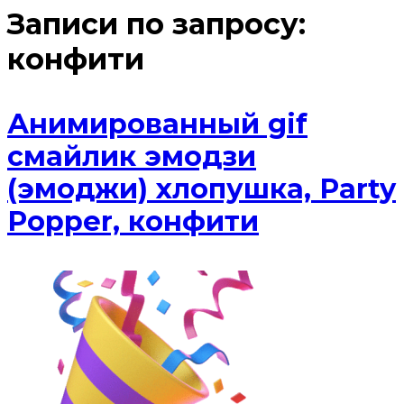
Записи по запросу:
конфити
Анимированный gif
смайлик эмодзи
(эмоджи) хлопушка, Party
Popper, конфити