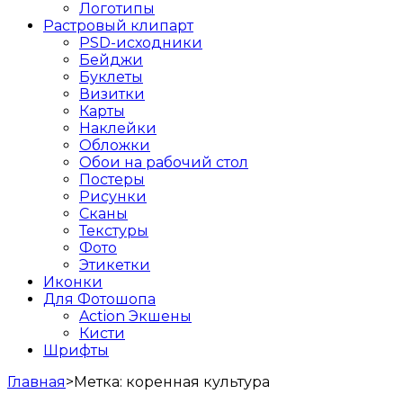
Логотипы
Растровый клипарт
PSD-исходники
Бейджи
Буклеты
Визитки
Карты
Наклейки
Обложки
Обои на рабочий стол
Постеры
Рисунки
Сканы
Текстуры
Фото
Этикетки
Иконки
Для Фотошопа
Action Экшены
Кисти
Шрифты
Главная
>
Метка:
коренная культура