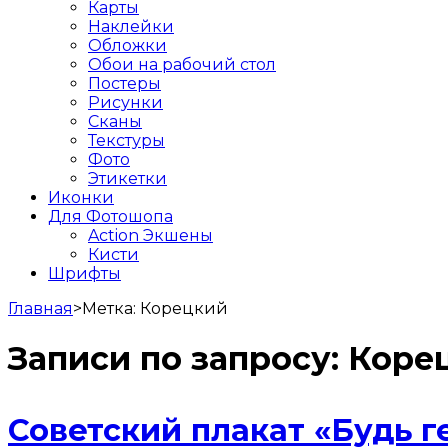
Карты
Наклейки
Обложки
Обои на рабочий стол
Постеры
Рисунки
Сканы
Текстуры
Фото
Этикетки
Иконки
Для Фотошопа
Action Экшены
Кисти
Шрифты
Главная
>
Метка:
Корецкий
Записи по запросу:
Коре
Советский плакат «Будь г