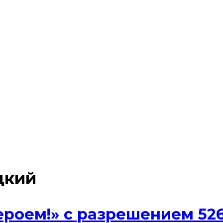
цкий
ероем!» с разрешением 526