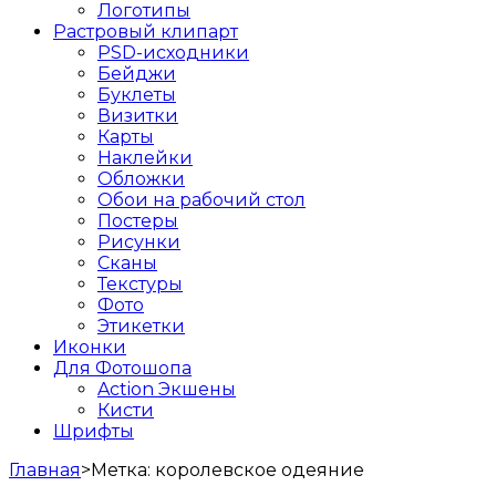
Логотипы
Растровый клипарт
PSD-исходники
Бейджи
Буклеты
Визитки
Карты
Наклейки
Обложки
Обои на рабочий стол
Постеры
Рисунки
Сканы
Текстуры
Фото
Этикетки
Иконки
Для Фотошопа
Action Экшены
Кисти
Шрифты
Главная
>
Метка:
королевское одеяние