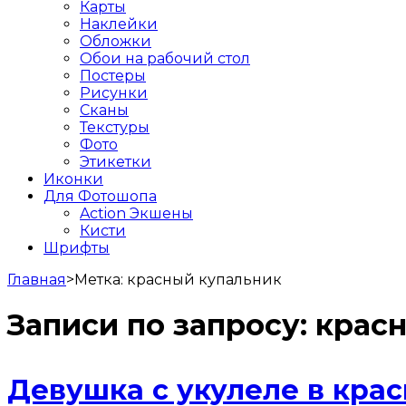
Карты
Наклейки
Обложки
Обои на рабочий стол
Постеры
Рисунки
Сканы
Текстуры
Фото
Этикетки
Иконки
Для Фотошопа
Action Экшены
Кисти
Шрифты
Главная
>
Метка:
красный купальник
Записи по запросу:
крас
Девушка с укулеле в кра