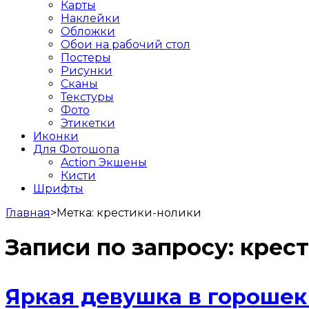
Карты
Наклейки
Обложки
Обои на рабочий стол
Постеры
Рисунки
Сканы
Текстуры
Фото
Этикетки
Иконки
Для Фотошопа
Action Экшены
Кисти
Шрифты
Главная
>
Метка:
крестики-нолики
Записи по запросу:
крес
Яркая девушка в горошек 