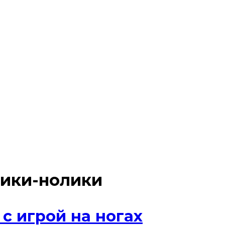
тики-нолики
с игрой на ногах