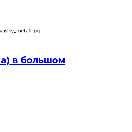
ashiy_metall.jpg
ла) в большом