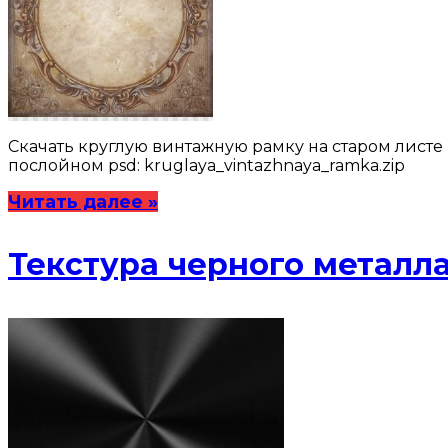
Скачать круглую винтажную рамку на старом листе в 
послойном psd: kruglaya_vintazhnaya_ramka.zip
Читать далее »
Текстура черного металл