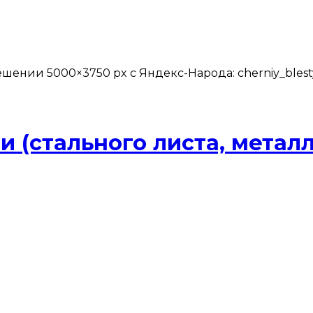
шении 5000×3750 px с Яндекс-Народа: cherniy_blesty
и (стального листа, метал