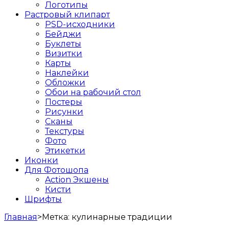
Логотипы
Растровый клипарт
PSD-исходники
Бейджи
Буклеты
Визитки
Карты
Наклейки
Обложки
Обои на рабочий стол
Постеры
Рисунки
Сканы
Текстуры
Фото
Этикетки
Иконки
Для Фотошопа
Action Экшены
Кисти
Шрифты
Главная
>
Метка:
кулинарные традиции