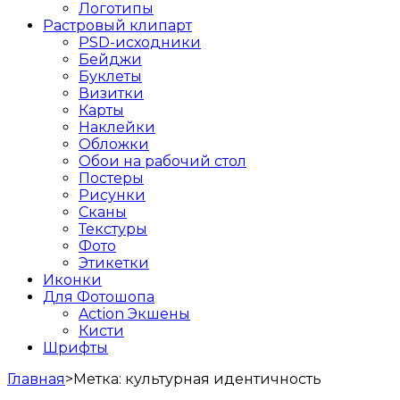
Логотипы
Растровый клипарт
PSD-исходники
Бейджи
Буклеты
Визитки
Карты
Наклейки
Обложки
Обои на рабочий стол
Постеры
Рисунки
Сканы
Текстуры
Фото
Этикетки
Иконки
Для Фотошопа
Action Экшены
Кисти
Шрифты
Главная
>
Метка:
культурная идентичность