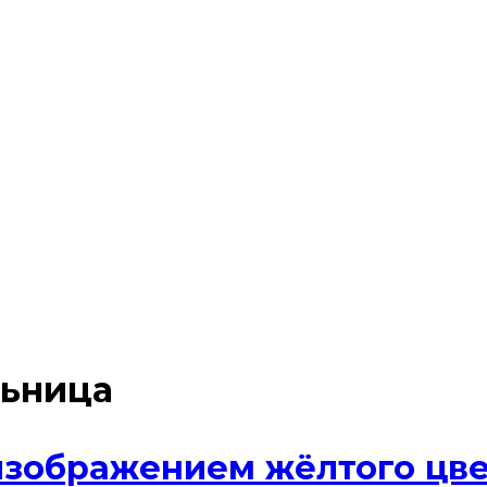
льница
изображением жёлтого цв