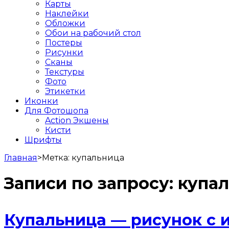
Карты
Наклейки
Обложки
Обои на рабочий стол
Постеры
Рисунки
Сканы
Текстуры
Фото
Этикетки
Иконки
Для Фотошопа
Action Экшены
Кисти
Шрифты
Главная
>
Метка:
купальница
Записи по запросу:
купа
Купальница — рисунок с 