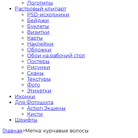
Логотипы
Растровый клипарт
PSD-исходники
Бейджи
Буклеты
Визитки
Карты
Наклейки
Обложки
Обои на рабочий стол
Постеры
Рисунки
Сканы
Текстуры
Фото
Этикетки
Иконки
Для Фотошопа
Action Экшены
Кисти
Шрифты
Главная
>
Метка:
курчавые волосы