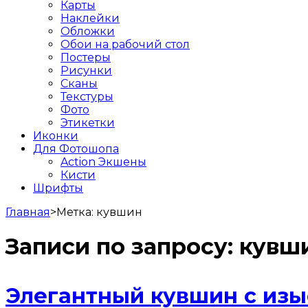
Карты
Наклейки
Обложки
Обои на рабочий стол
Постеры
Рисунки
Сканы
Текстуры
Фото
Этикетки
Иконки
Для Фотошопа
Action Экшены
Кисти
Шрифты
Главная
>
Метка:
кувшин
Записи по запросу:
кувш
Элегантный кувшин с из