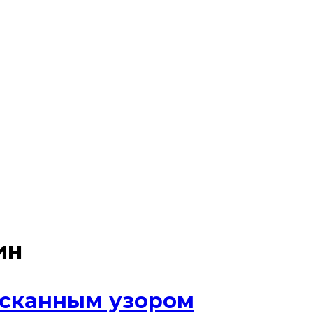
ин
ысканным узором