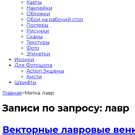
Карты
Наклейки
Обложки
Обои на рабочий стол
Постеры
Рисунки
Сканы
Текстуры
Фото
Этикетки
Иконки
Для Фотошопа
Action Экшены
Кисти
Шрифты
Главная
>
Метка:
лавр
Записи по запросу:
лавр
Векторные лавровые венк