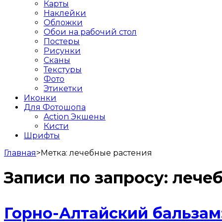
Карты
Наклейки
Обложки
Обои на рабочий стол
Постеры
Рисунки
Сканы
Текстуры
Фото
Этикетки
Иконки
Для Фотошопа
Action Экшены
Кисти
Шрифты
Главная
>
Метка:
лечебные растения
Записи по запросу:
лечеб
Горно-Алтайский бальзам