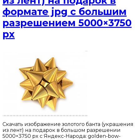
из лент) на подарок в
формате jpg с большим
разрешением 5000×3750
px
Скачать изображение золотого банта (украшения
из лент) на подарок в большом разрешении
5000×3750 px с Яндекс-Народа: golden-bow-