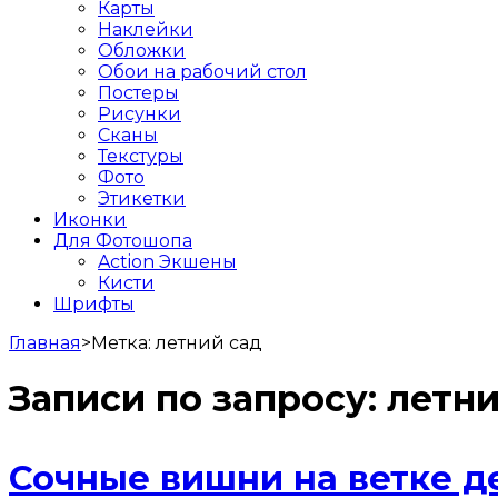
Карты
Наклейки
Обложки
Обои на рабочий стол
Постеры
Рисунки
Сканы
Текстуры
Фото
Этикетки
Иконки
Для Фотошопа
Action Экшены
Кисти
Шрифты
Главная
>
Метка:
летний сад
Записи по запросу:
летни
Сочные вишни на ветке д