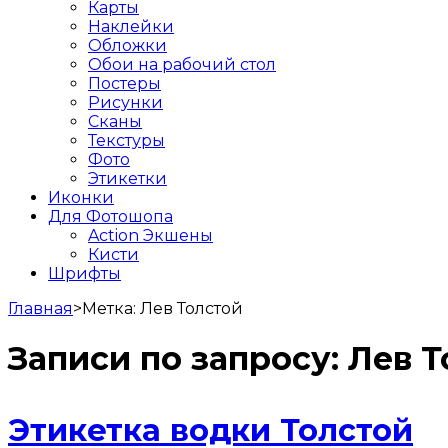
Карты
Наклейки
Обложки
Обои на рабочий стол
Постеры
Рисунки
Сканы
Текстуры
Фото
Этикетки
Иконки
Для Фотошопа
Action Экшены
Кисти
Шрифты
Главная
>
Метка:
Лев Толстой
Записи по запросу:
Лев Т
Этикетка водки Толстой