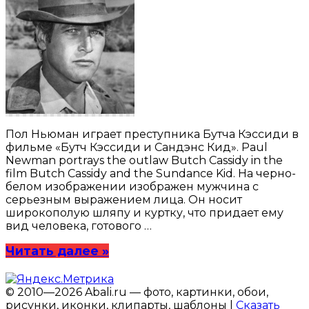
Пол Ньюман играет преступника Бутча Кэссиди в
фильме «Бутч Кэссиди и Сандэнс Кид». Paul
Newman portrays the outlaw Butch Cassidy in the
film Butch Cassidy and the Sundance Kid. На черно-
белом изображении изображен мужчина с
серьезным выражением лица. Он носит
широкополую шляпу и куртку, что придает ему
вид человека, готового …
Читать далее »
© 2010—2026 Abali.ru — фото, картинки, обои,
рисунки, иконки, клипарты, шаблоны |
Сказать