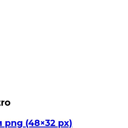
ro
png (48×32 px)