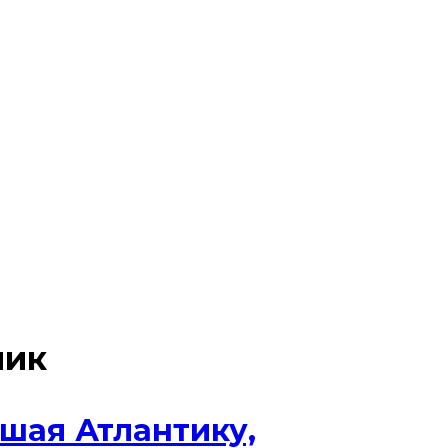
чик
шая Атлантику,