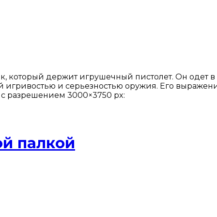
, который держит игрушечный пистолет. Он одет в 
ой игривостью и серьезностью оружия. Его выражен
л с разрешением 3000×3750 px:
ой палкой