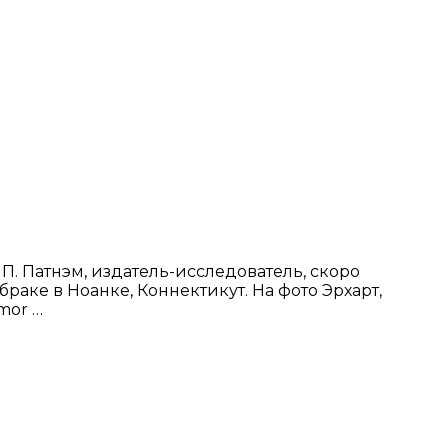
П. Патнэм, издатель-исследователь, скоро
раке в Ноанке, Коннектикут. На фото Эрхарт,
mor …