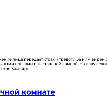
жение лица передает страх и тревогу. За ним виде
ными полками и настольной лампой. На полу лежит 
ания. Скачать …
очной комнате