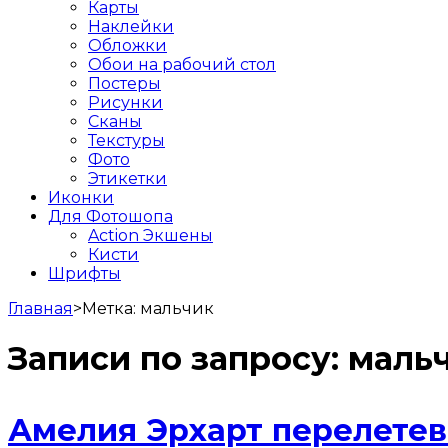
Карты
Наклейки
Обложки
Обои на рабочий стол
Постеры
Рисунки
Сканы
Текстуры
Фото
Этикетки
Иконки
Для Фотошопа
Action Экшены
Кисти
Шрифты
Главная
>
Метка:
мальчик
Записи по запросу:
маль
Амелия Эрхарт перелетев