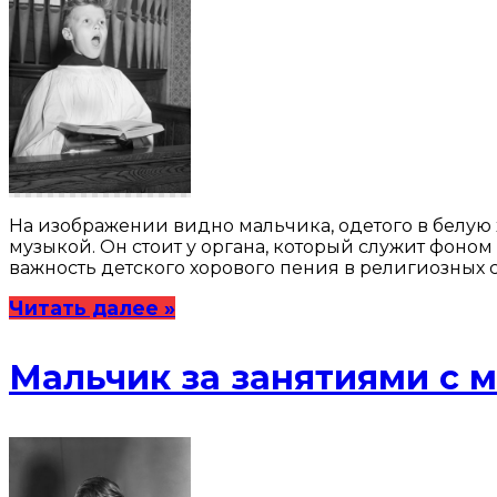
На изображении видно мальчика, одетого в белую х
музыкой. Он стоит у органа, который служит фоно
важность детского хорового пения в религиозных с
Читать далее »
Мальчик за занятиями с 