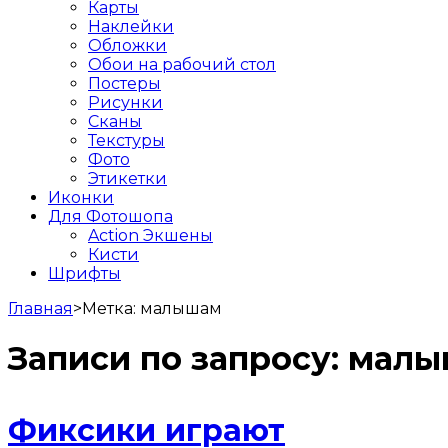
Карты
Наклейки
Обложки
Обои на рабочий стол
Постеры
Рисунки
Сканы
Текстуры
Фото
Этикетки
Иконки
Для Фотошопа
Action Экшены
Кисти
Шрифты
Главная
>
Метка:
малышам
Записи по запросу:
малы
Фиксики играют