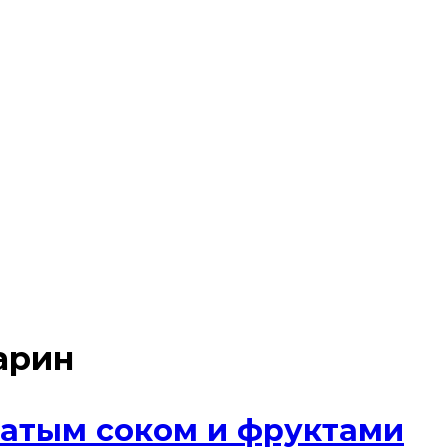
арин
атым соком и фруктами