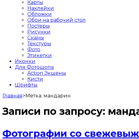
Карты
Наклейки
Обложки
Обои на рабочий стол
Постеры
Рисунки
Сканы
Текстуры
Фото
Этикетки
Иконки
Для Фотошопа
Action Экшены
Кисти
Шрифты
Главная
>
Метка:
мандарин
Записи по запросу:
манд
Фотографии со свежевыж