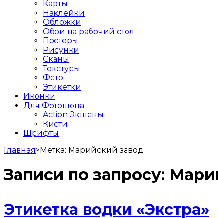
Карты
Наклейки
Обложки
Обои на рабочий стол
Постеры
Рисунки
Сканы
Текстуры
Фото
Этикетки
Иконки
Для Фотошопа
Action Экшены
Кисти
Шрифты
Главная
>
Метка:
Марийский завод
Записи по запросу:
Мари
Этикетка водки «Экстра»