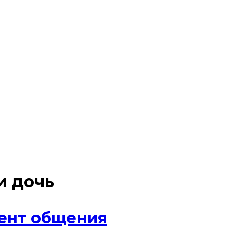
и дочь
мент общения