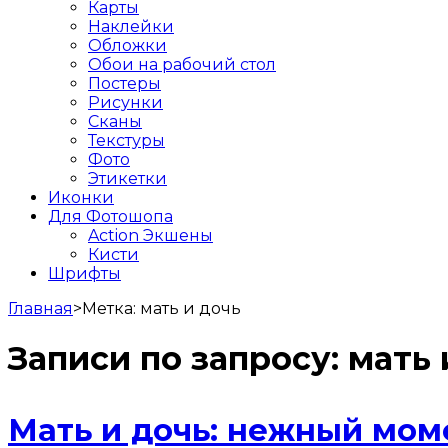
Карты
Наклейки
Обложки
Обои на рабочий стол
Постеры
Рисунки
Сканы
Текстуры
Фото
Этикетки
Иконки
Для Фотошопа
Action Экшены
Кисти
Шрифты
Главная
>
Метка:
мать и дочь
Записи по запросу:
мать 
Мать и дочь: нежный мо