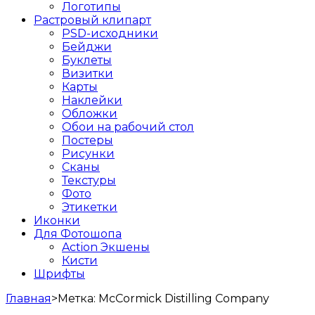
Логотипы
Растровый клипарт
PSD-исходники
Бейджи
Буклеты
Визитки
Карты
Наклейки
Обложки
Обои на рабочий стол
Постеры
Рисунки
Сканы
Текстуры
Фото
Этикетки
Иконки
Для Фотошопа
Action Экшены
Кисти
Шрифты
Главная
>
Метка:
McCormick Distilling Company