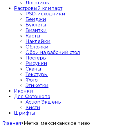
Логотипы
Растровый клипарт
PSD-исходники
Бейджи
Буклеты
Визитки
Карты
Наклейки
Обложки
Обои на рабочий стол
Постеры
Рисунки
Сканы
Текстуры
Фото
Этикетки
Иконки
Для Фотошопа
Action Экшены
Кисти
Шрифты
Главная
>
Метка:
мексиканское пиво