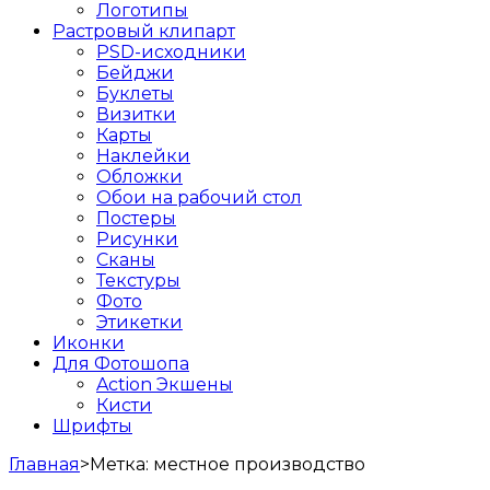
Логотипы
Растровый клипарт
PSD-исходники
Бейджи
Буклеты
Визитки
Карты
Наклейки
Обложки
Обои на рабочий стол
Постеры
Рисунки
Сканы
Текстуры
Фото
Этикетки
Иконки
Для Фотошопа
Action Экшены
Кисти
Шрифты
Главная
>
Метка:
местное производство