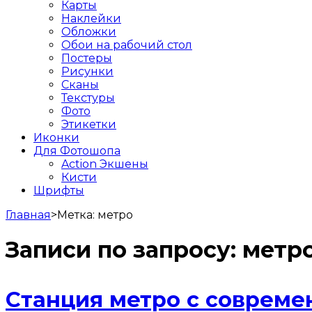
Карты
Наклейки
Обложки
Обои на рабочий стол
Постеры
Рисунки
Сканы
Текстуры
Фото
Этикетки
Иконки
Для Фотошопа
Action Экшены
Кисти
Шрифты
Главная
>
Метка:
метро
Записи по запросу:
метр
Станция метро с соврем