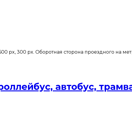
600 px, 300 px. Оборотная cторона проездного на ме
роллейбус, автобус, трамва