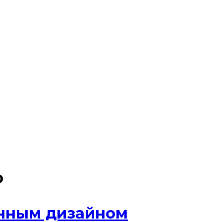
о
енным дизайном