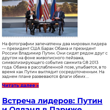
На фотографии запечатлены два мировых лидера
— президент США Барак Обама и президент
России Владимир Путин. Они сидят рядом друг с
другом на фоне живописного пейзажа,
символизирующего события саммита G8 2013
года. Обама в расслабленной позе, улыбается, в то
время как Путин выглядит сосредоточенным. На
заднем плане развеваются флаги обеих …
Читать далее »
Встреча лидеров: Путин
и Олланд в Париже