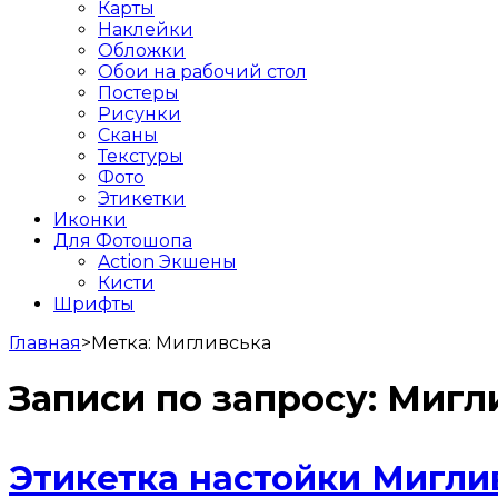
Карты
Наклейки
Обложки
Обои на рабочий стол
Постеры
Рисунки
Сканы
Текстуры
Фото
Этикетки
Иконки
Для Фотошопа
Action Экшены
Кисти
Шрифты
Главная
>
Метка:
Мигливська
Записи по запросу:
Мигл
Этикетка настойки Мигли