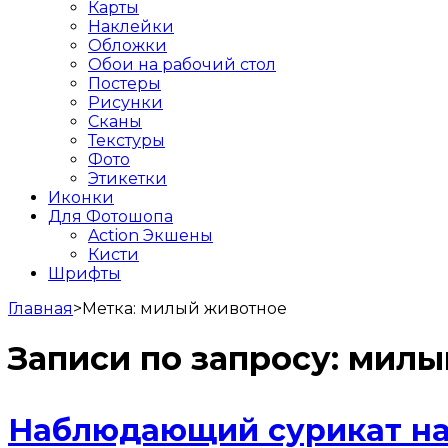
Карты
Наклейки
Обложки
Обои на рабочий стол
Постеры
Рисунки
Сканы
Текстуры
Фото
Этикетки
Иконки
Для Фотошопа
Action Экшены
Кисти
Шрифты
Главная
>
Метка:
милый животное
Записи по запросу:
милы
Наблюдающий сурикат на