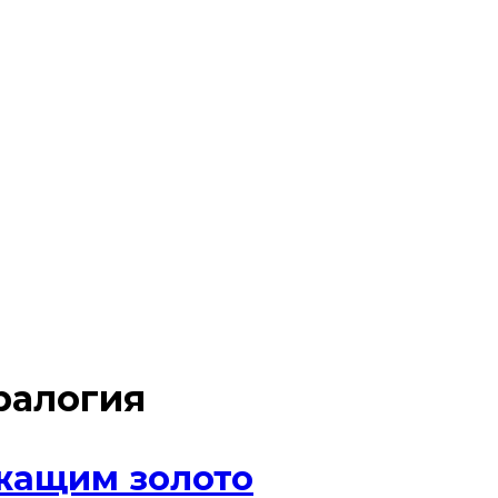
ралогия
жащим золото