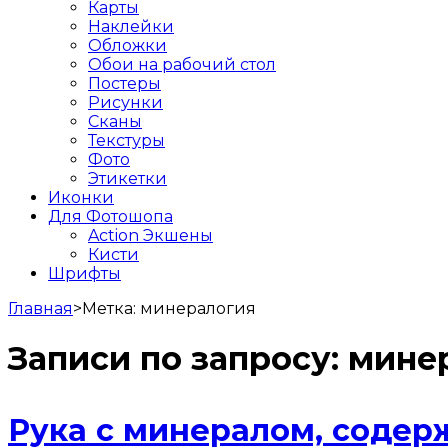
Карты
Наклейки
Обложки
Обои на рабочий стол
Постеры
Рисунки
Сканы
Текстуры
Фото
Этикетки
Иконки
Для Фотошопа
Action Экшены
Кисти
Шрифты
Главная
>
Метка:
минералогия
Записи по запросу:
мине
Рука с минералом, содер