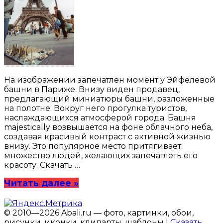
На изображении запечатлен момент у Эйфелевой
башни в Париже. Внизу виден продавец,
предлагающий миниатюры башни, разложенные
на полотне. Вокруг него прогулка туристов,
наслаждающихся атмосферой города. Башня
majestically возвышается на фоне облачного неба,
создавая красивый контраст с активной жизнью
внизу. Это популярное место притягивает
множество людей, желающих запечатлеть его
красоту. Скачать …
Читать далее »
© 2010—2026 Abali.ru — фото, картинки, обои,
рисунки, иконки, клипарты, шаблоны |
Сказать